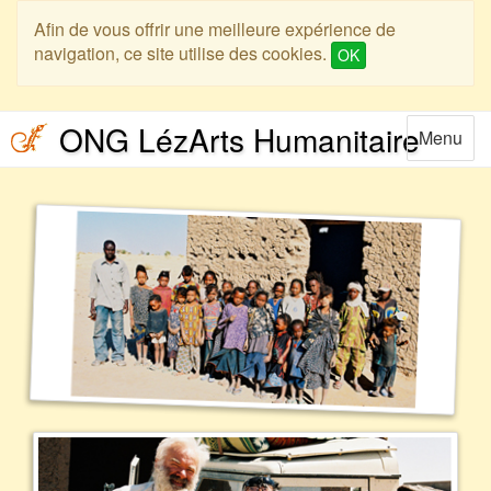
Skip
Skip
Afin de vous offrir une meilleure expérience de
to
to
navigation, ce site utilise des cookies.
OK
main
main
menu
content
ONG LézArts Humanitaire
Toggle
Menu
navigatio