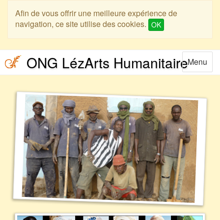
Skip
Skip
Afin de vous offrir une meilleure expérience de
to
to
navigation, ce site utilise des cookies.
OK
main
main
menu
content
ONG LézArts Humanitaire
Toggle
Menu
navigatio